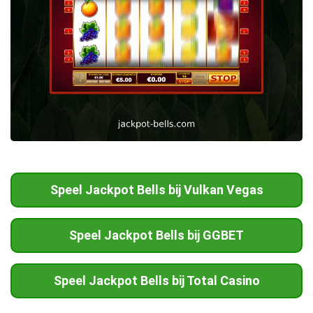
Speel Jackpot Bells bij Vulkan Vegas
Speel Jackpot Bells bij GGBET
Speel Jackpot Bells bij Total Casino