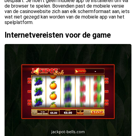
bespaart. Je hoeft geen mobiele app te installeren om via
de browser te spelen. Bovendien past de mobiele versie
van de casinowebsite zich aan elk schermformaat aan, iets
wat niet gezegd kan worden van de mobiele app van het
spelplatform.
Internetvereisten voor de game