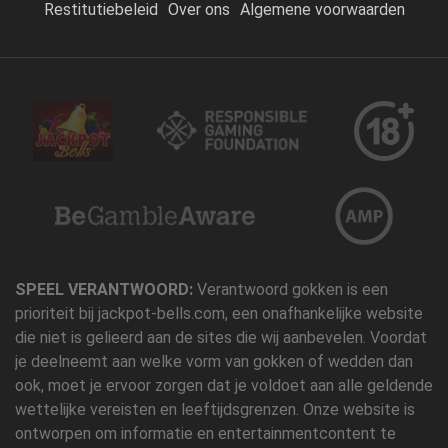
Restitutiebeleid
Over ons
Algemene voorwaarden
SPEEL VERANTWOORD:
Verantwoord gokken is een
prioriteit bij jackpot-bells.com, een onafhankelijke website
die niet is gelieerd aan de sites die wij aanbevelen. Voordat
je deelneemt aan welke vorm van gokken of wedden dan
ook, moet je ervoor zorgen dat je voldoet aan alle geldende
wettelijke vereisten en leeftijdsgrenzen. Onze website is
ontworpen om informatie en entertainmentcontent te