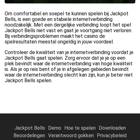
Om comfortabel en soepel te kunnen spelen bij Jackpot
Bells, is een goede en stabiele internetverbinding
noodzakelijk. Met een dergelijke verbinding loopt het spel
Jackpot Bells niet vast en gaat je voortgang niet verloren.
Bij verbindingsproblemen maakt het casino de
spelresultaten meestal ongeldig in jouw voordeel.
Controleer de kwaliteit van je internetverbinding voordat je
Jackpot Bells gaat spelen. Zorg ervoor dat je je op een
plek bevindt waar de internetverbinding van hoge kwaliteit
is. Als je op reis bent of je in afgelegen gebieden bevindt
waar de internetverbinding slecht kan zijn, kun je beter niet
Jackpot Bells spelen.
Jackpot Bells
Demo
Hoe te spelen
Downloaden
Beoordelingen
Verantwoord gokken
Privacybeleid