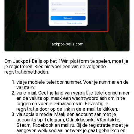
Om Jackpot Bells op het 1Win-platform te spelen, moet je
je registreren. Kies hiervoor een van de volgende
registratiemethoden:
via je mobiele telefoonnummer. Voer je nummer en de
valuta in;
via e-mail. Geef je land van verblijf, je telefoonnummer
en de valuta op, maak een wachtwoord aan om in te
loggen en voer je e-mailadres in. Bevestig je
registratie door op de link in de e-mail te klikken;
via sociale media. Maak een account aan met je
accounts op Telegram, Odnoklassniki, VKontakte,
Steam, Facebook en mail.ru. Bij de registratie moet je
aangeven welk sociaal netwerk je gaat gebruiken en