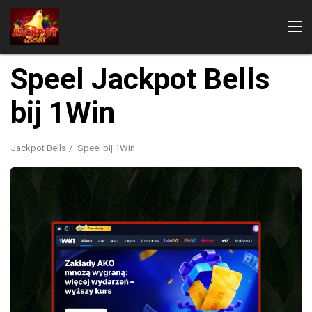
Speel Jackpot Bells
bij 1Win
Jackpot Bells
Speel bij 1Win
Waar Jackpot Bells spelen?