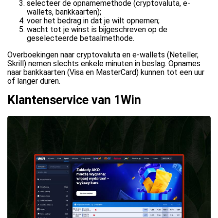
selecteer de opnamemethode (cryptovaluta, e-
wallets, bankkaarten);
voer het bedrag in dat je wilt opnemen;
wacht tot je winst is bijgeschreven op de
geselecteerde betaalmethode.
Overboekingen naar cryptovaluta en e-wallets (Neteller,
Skrill) nemen slechts enkele minuten in beslag. Opnames
naar bankkaarten (Visa en MasterCard) kunnen tot een uur
of langer duren.
Klantenservice van 1Win