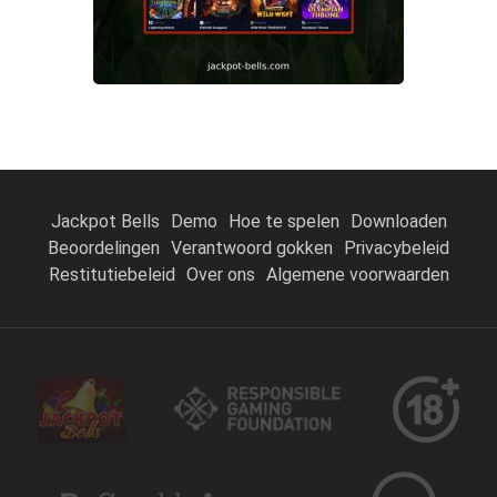
Jackpot Bells
Demo
Hoe te spelen
Downloaden
Beoordelingen
Verantwoord gokken
Privacybeleid
Restitutiebeleid
Over ons
Algemene voorwaarden