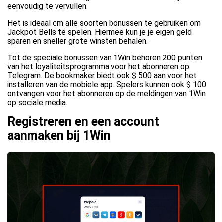
eenvoudig te vervullen.
Het is ideaal om alle soorten bonussen te gebruiken om
Jackpot Bells te spelen. Hiermee kun je je eigen geld
sparen en sneller grote winsten behalen.
Tot de speciale bonussen van 1Win behoren 200 punten
van het loyaliteitsprogramma voor het abonneren op
Telegram. De bookmaker biedt ook $ 500 aan voor het
installeren van de mobiele app. Spelers kunnen ook $ 100
ontvangen voor het abonneren op de meldingen van 1Win
op sociale media.
Registreren en een account
aanmaken bij 1Win