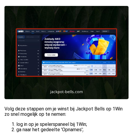
Volg deze stappen om je winst bij Jackpot Bells op 1Win
zo snel mogelijk op te nemen:
log in op je spelerspaneel bij 1Win;
ga naar het gedeelte 'Opnames';