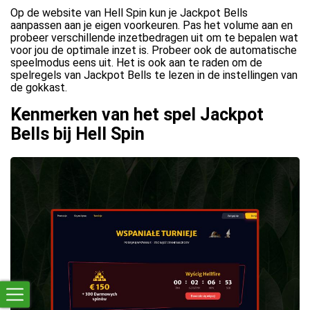
Op de website van Hell Spin kun je Jackpot Bells
aanpassen aan je eigen voorkeuren. Pas het volume aan en
probeer verschillende inzetbedragen uit om te bepalen wat
voor jou de optimale inzet is. Probeer ook de automatische
speelmodus eens uit. Het is ook aan te raden om de
spelregels van Jackpot Bells te lezen in de instellingen van
de gokkast.
Kenmerken van het spel Jackpot
Bells bij Hell Spin