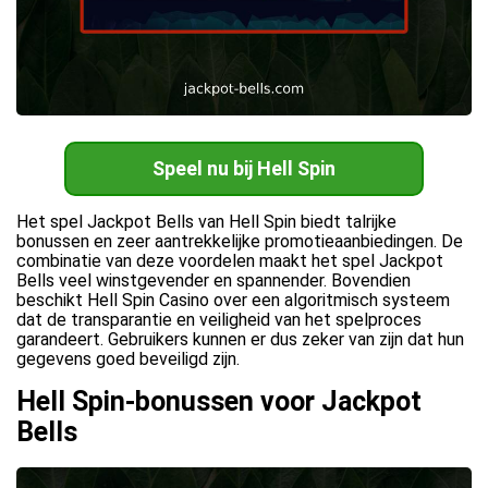
Speel nu bij Hell Spin
Het spel Jackpot Bells van Hell Spin biedt talrijke
bonussen en zeer aantrekkelijke promotieaanbiedingen. De
combinatie van deze voordelen maakt het spel Jackpot
Bells veel winstgevender en spannender. Bovendien
beschikt Hell Spin Casino over een algoritmisch systeem
dat de transparantie en veiligheid van het spelproces
garandeert. Gebruikers kunnen er dus zeker van zijn dat hun
gegevens goed beveiligd zijn.
Hell Spin-bonussen voor Jackpot
Bells