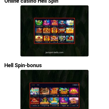
Online casino Hell Spin
Hell Spin-bonus