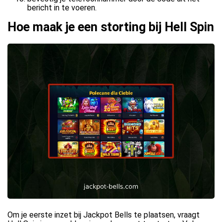
bericht in te voeren.
Hoe maak je een storting bij Hell Spin
Om je eerste inzet bij Jackpot Bells te plaatsen, vraagt