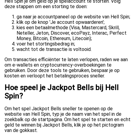
Hell Spin je om geld op je spelaccount te storten. Volg
deze stappen om een storting te doen:
ga naar je accountpaneel op de website van Hell Spin;
klik op de knop 'Je account opwaarderen';
kies een betaalmethode (Visa, Mastercard, Skrill,
Neteller, Jeton, Discover, ecoPayz, Interac, Perfect
Money, Bitcoin, Ethereum, Litecoin);
voer het stortingsbedrag in;
wacht tot de transactie is voltooid.
Om transacties efficiënter te laten verlopen, raden we aan
om e-wallets en cryptocurrency-overboekingen te
gebruiken. Door deze tools te gebruiken, bespaar je op
kosten en verloopt het betalingsproces sneller.
Hoe speel je Jackpot Bells bij Hell
Spin?
Om het spel Jackpot Bells sneller te openen op de
website van Hell Spin, typ je de naam van het spel in de
zoekbalk op de startpagina. Om het spel te starten en echt
geld te winnen bij Jackpot Bells, klik je op het pictogram
van de gokkast.