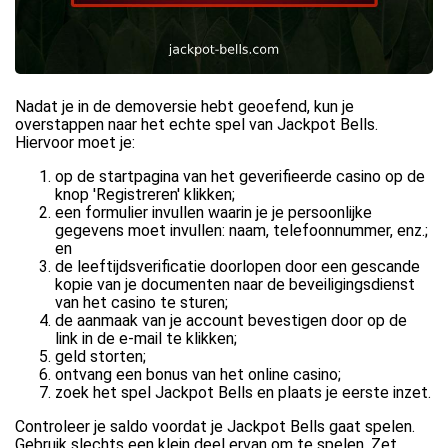
Nadat je in de demoversie hebt geoefend, kun je
overstappen naar het echte spel van Jackpot Bells.
Hiervoor moet je:
op de startpagina van het geverifieerde casino op de
knop 'Registreren' klikken;
een formulier invullen waarin je je persoonlijke
gegevens moet invullen: naam, telefoonnummer, enz.;
en
de leeftijdsverificatie doorlopen door een gescande
kopie van je documenten naar de beveiligingsdienst
van het casino te sturen;
de aanmaak van je account bevestigen door op de
link in de e-mail te klikken;
geld storten;
ontvang een bonus van het online casino;
zoek het spel Jackpot Bells en plaats je eerste inzet.
Controleer je saldo voordat je Jackpot Bells gaat spelen.
Gebruik slechts een klein deel ervan om te spelen. Zet