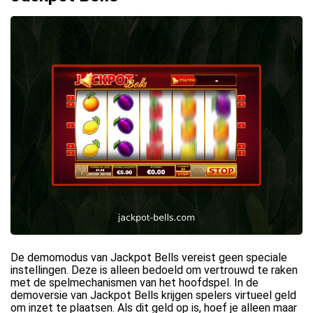
De demomodus van Jackpot Bells vereist geen speciale
instellingen. Deze is alleen bedoeld om vertrouwd te raken
met de spelmechanismen van het hoofdspel. In de
demoversie van Jackpot Bells krijgen spelers virtueel geld
om inzet te plaatsen. Als dit geld op is, hoef je alleen maar