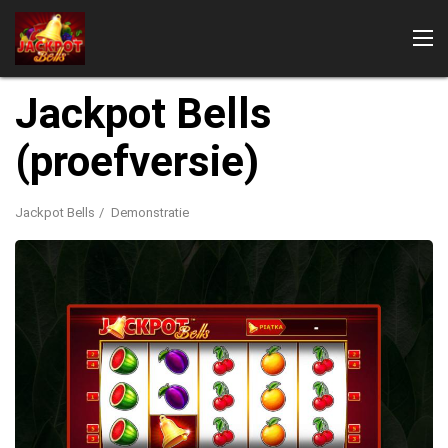
Jackpot Bells
(proefversie)
Jackpot Bells
Demonstratie
Waar Jackpot Bells spelen?