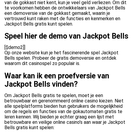
van de gokkast niet kent, kun je veel geld verliezen. Om dit
te voorkomen hebben de ontwikkelaars van Jackpot Bells
een demoversie van de gokkast gemaakt, waarin je
vertrouwd kunt raken met de functies en kenmerken en
Jackpot Bells gratis kunt spelen.
Speel hier de demo van Jackpot Bells
[$demo2]]
Op onze website kun je het fascinerende spel Jackpot
Bells spelen. Probeer de gratis demoversie en ontdek
waarom dit casinospel zo populair is.
Waar kan ik een proefversie van
Jackpot Bells vinden?
Om Jackpot Bells gratis te spelen, moet je een
betrouwbaar en gerenommeerd online casino kiezen. Niet
alle spelplatforms bieden hun gebruikers de mogelijkheid
om de regels en functies van de gokautomaten gratis te
leren kennen. Wij bieden je echter graag een lijst met
betrouwbare en veilige online casino’s aan waar je Jackpot
Bells gratis kunt spelen: