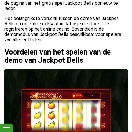
de pagina van het gratis spel Jackpot Bells opnieuw te
laden.
Het belangrijkste verschil tussen de demo van Jackpot
Bells en de echte gokkast is dat je je niet hoeft te
registreren op het online casino. Bovendien is de
demomodus van Jackpot Bells beschikbaar voor spelers
van alle leeftijden.
Voordelen van het spelen van de
demo van Jackpot Bells