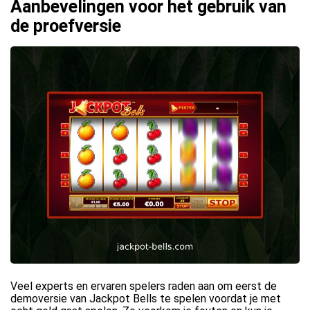
Aanbevelingen voor het gebruik van
de proefversie
Veel experts en ervaren spelers raden aan om eerst de
demoversie van Jackpot Bells te spelen voordat je met