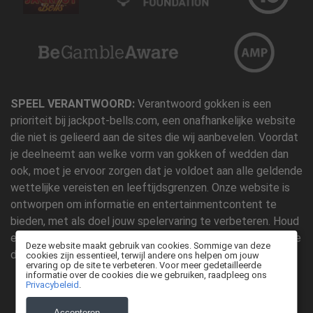
SPEEL VERANTWOORD:
Verantwoord gokken is een
prioriteit bij jackpot-bells.com, een onafhankelijke website
die niet is gelieerd aan de sites die wij aanbevelen. Voordat
je deelneemt aan welke vorm van gokken of wedden dan
ook, moet je ervoor zorgen dat je voldoet aan alle geldende
wettelijke vereisten en leeftijdsgrenzen. Onze website is
ontworpen om informatie en entertainmentcontent te
bieden, met als doel jouw spelervaring te verbeteren. Houd
er rekening mee dat elke link waarop je op onze site klikt, je
Deze website maakt gebruik van cookies. Sommige van deze
doorverwijst naar de betreffende bestemmingswebsites.
cookies zijn essentieel, terwijl andere ons helpen om jouw
ervaring op de site te verbeteren. Voor meer gedetailleerde
informatie over de cookies die we gebruiken, raadpleeg ons
Privacybeleid
.
Accepteren