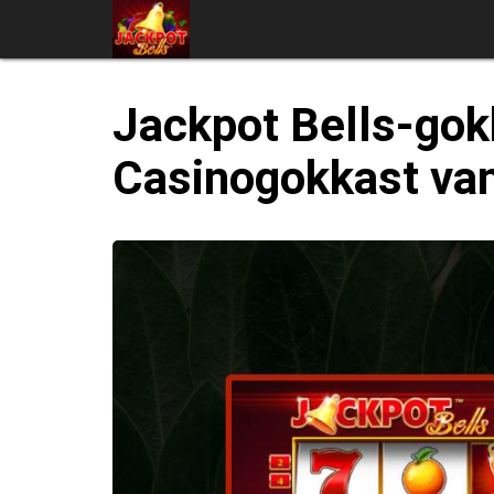
Jackpot Bells-gok
Casinogokkast va