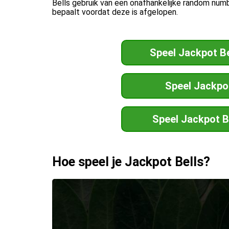
Bells gebruik van een onafhankelijke random num
bepaalt voordat deze is afgelopen.
Speel Jackpot Be
Speel Jackpot
Speel Jackpot Be
Hoe speel je Jackpot Bells?