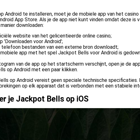
p Android te installeren, moet je de mobiele app van het casino
droid App Store. Als je de app niet kunt vinden omdat deze is ve
 manier downloaden:
ficiële website van het gelicentieerde online casino;
op 'Downloaden voor Android';
e telefoon bestanden van een externe bron downloadt;
mobiele app met het spel Jackpot Bells voor Android is gedow
;
togram van de app op het startscherm verschijnt, open je de app,
lls op Android met een paar klikken.
ells op Android vereist geen speciale technische specificaties.
rekingen op elk apparaat dat is verbonden met een stabiele int
er je Jackpot Bells op iOS