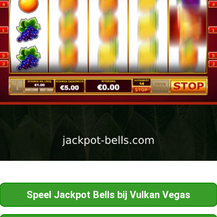
Speel Jackpot Bells bij Vulkan Vegas