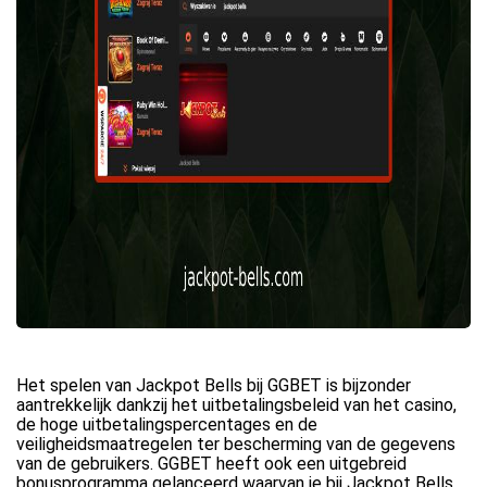
Het spelen van Jackpot Bells bij GGBET is bijzonder
aantrekkelijk dankzij het uitbetalingsbeleid van het casino,
de hoge uitbetalingspercentages en de
veiligheidsmaatregelen ter bescherming van de gegevens
van de gebruikers. GGBET heeft ook een uitgebreid
bonusprogramma gelanceerd waarvan je bij Jackpot Bells