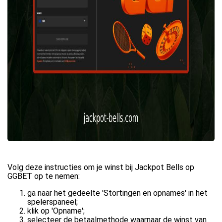
Volg deze instructies om je winst bij Jackpot Bells op
GGBET op te nemen:
ga naar het gedeelte 'Stortingen en opnames' in het
spelerspaneel;
klik op 'Opname';
selecteer de betaalmethode waarnaar de winst van