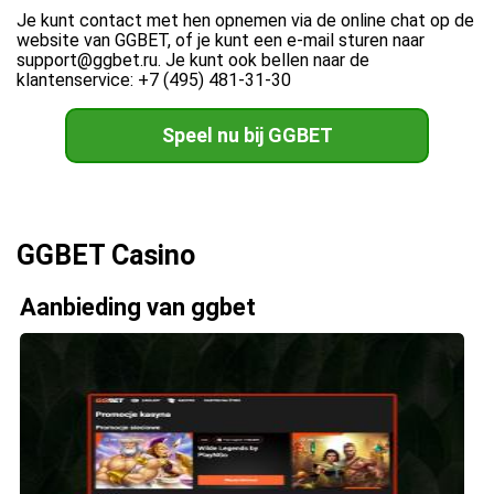
Je kunt contact met hen opnemen via de online chat op de
website van GGBET, of je kunt een e-mail sturen naar
support@ggbet.ru. Je kunt ook bellen naar de
klantenservice: +7 (495) 481-31-30
Speel nu bij GGBET
GGBET Casino
Aanbieding van ggbet