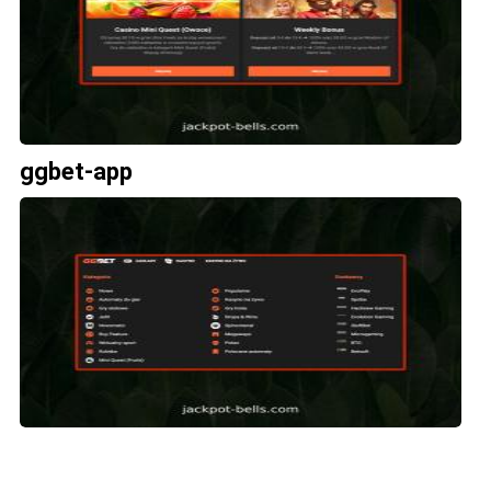
ggbet-app