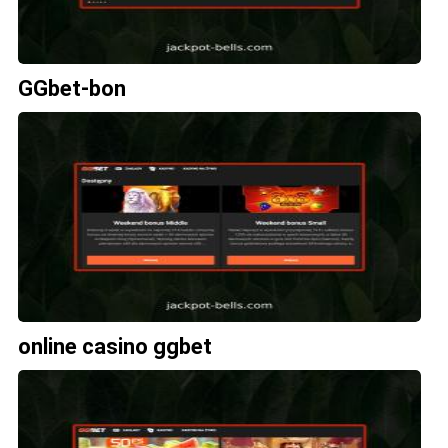
GGbet-bon
online casino ggbet