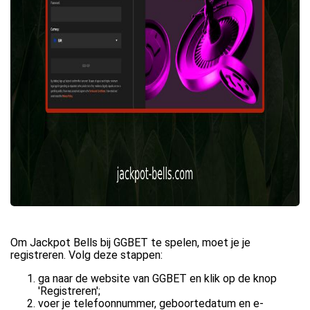
Om Jackpot Bells bij GGBET te spelen, moet je je
registreren. Volg deze stappen:
ga naar de website van GGBET en klik op de knop
'Registreren';
voer je telefoonnummer, geboortedatum en e-