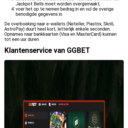
Jackpot Bells moet worden overgemaakt;
voer het op te nemen bedrag in en vul de overige
benodigde gegevens in.
De overboeking naar e-wallets (Neteller, Piastrix, Skrill,
AstroPay) duurt heel kort, letterlijk enkele seconden.
Opnames naar bankkaarten (Visa en MasterCard) kunnen
tot een uur duren.
Klantenservice van GGBET