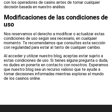
con los operadores de casino antes de tomar cualquier
decisión basada en nuestro análisis.
Modificaciones de las condiciones de
uso
Nos reservamos el derecho a modificar o actualizar estas
condiciones de uso según sea necesario, en cualquier
momento. Te recomendamos que consultes esta sección
con regularidad para estar al tanto de cualquier cambio.
Al acceder y utilizar nuestro blog, aceptas estar sujeto a
estas condiciones de uso. Si tienes alguna pregunta o duda,
no dudes en ponerte en contacto con nosotros. Esperamos
que nuestro blog sea un recurso valioso que te ayude a
tomar decisiones informadas mientras exploras el mundo
de los casinos online.