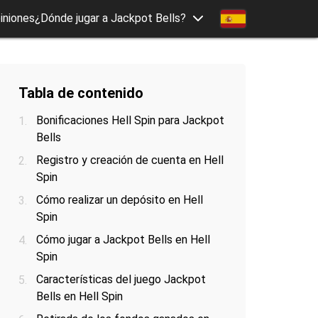
iniones
¿Dónde jugar a Jackpot Bells?
Tabla de contenido
Bonificaciones Hell Spin para Jackpot
Bells
Registro y creación de cuenta en Hell
Spin
Cómo realizar un depósito en Hell
Spin
Cómo jugar a Jackpot Bells en Hell
Spin
Características del juego Jackpot
Bells en Hell Spin