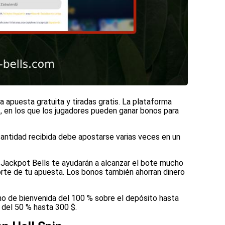
a apuesta gratuita y tiradas gratis. La plataforma
, en los que los jugadores pueden ganar bonos para
cantidad recibida debe apostarse varias veces en un
 Jackpot Bells te ayudarán a alcanzar el bote mucho
orte de tu apuesta. Los bonos también ahorran dinero
no de bienvenida del 100 % sobre el depósito hasta
 del 50 % hasta 300 $.