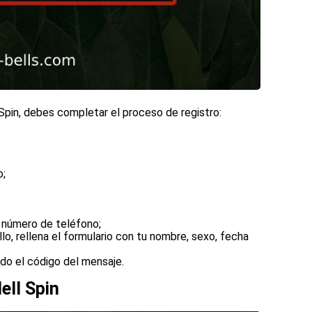
 Spin, debes completar el proceso de registro:
o;
 número de teléfono;
lo, rellena el formulario con tu nombre, sexo, fecha
do el código del mensaje.
ell Spin