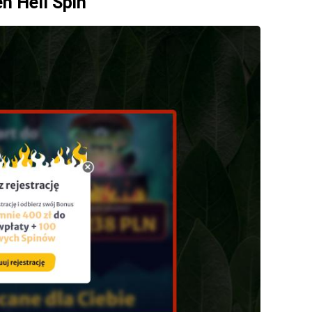
en Hell Spin