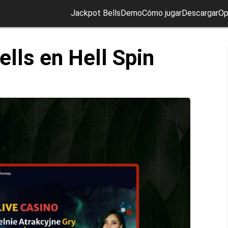
Jackpot Bells
Demo
Cómo jugar
Descargar
Op
lls en Hell Spin