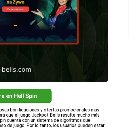
a en Hell Spin
rosas bonificaciones y ofertas promocionales muy
ará que el juego Jackpot Bells resulte mucho más
Spin cuenta con un sistema de algoritmos que
eso de juego. Por lo tanto, los usuarios pueden estar