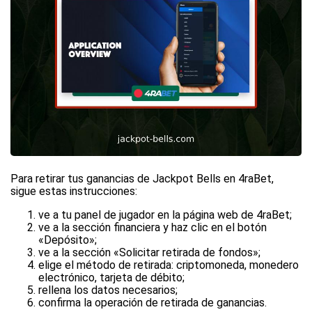
Para retirar tus ganancias de Jackpot Bells en 4raBet,
sigue estas instrucciones:
ve a tu panel de jugador en la página web de 4raBet;
ve a la sección financiera y haz clic en el botón
«Depósito»;
ve a la sección «Solicitar retirada de fondos»;
elige el método de retirada: criptomoneda, monedero
electrónico, tarjeta de débito;
rellena los datos necesarios;
confirma la operación de retirada de ganancias.