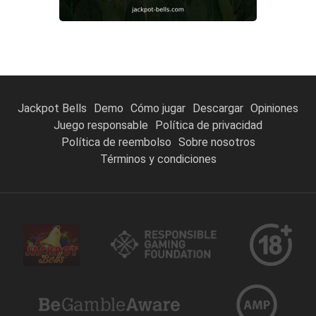
Jackpot Bells
Demo
Cómo jugar
Descargar
Opiniones
Juego responsable
Política de privacidad
Política de reembolso
Sobre nosotros
Términos y condiciones