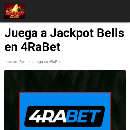
Juega a Jackpot Bells
en 4RaBet
Jackpot Bells
Juega en 4RaBet
¿Dónde jugar a Jackpot Bells?