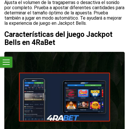
Ajusta el volumen de la tragaperras o desactiva el sonido
por completo. Prueba a apostar diferentes cantidades para
determinar el tamaño óptimo de la apuesta. Prueba
también a jugar en modo automático. Te ayudará a mejorar
la experiencia de juego en Jackpot Bells.
Características del juego Jackpot
Bells en 4RaBet