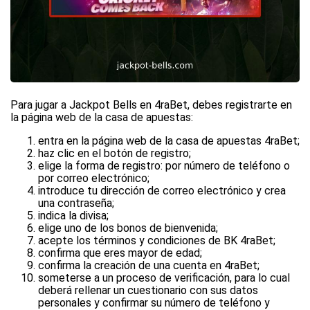
Para jugar a Jackpot Bells en 4raBet, debes registrarte en
la página web de la casa de apuestas:
entra en la página web de la casa de apuestas 4raBet;
haz clic en el botón de registro;
elige la forma de registro: por número de teléfono o
por correo electrónico;
introduce tu dirección de correo electrónico y crea
una contraseña;
indica la divisa;
elige uno de los bonos de bienvenida;
acepte los términos y condiciones de BK 4raBet;
confirma que eres mayor de edad;
confirma la creación de una cuenta en 4raBet;
someterse a un proceso de verificación, para lo cual
deberá rellenar un cuestionario con sus datos
personales y confirmar su número de teléfono y