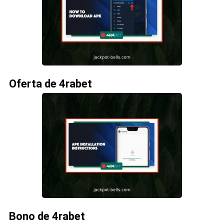
Oferta de 4rabet
Bono de 4rabet