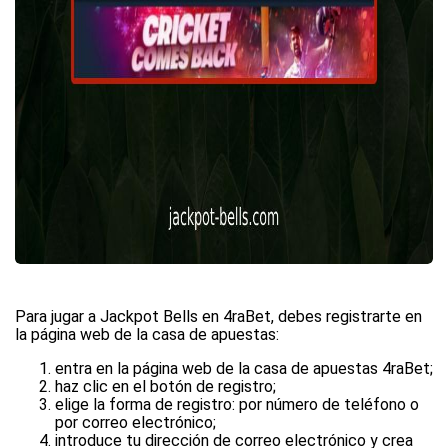
Para jugar a Jackpot Bells en 4raBet, debes registrarte en
la página web de la casa de apuestas:
entra en la página web de la casa de apuestas 4raBet;
haz clic en el botón de registro;
elige la forma de registro: por número de teléfono o
por correo electrónico;
introduce tu dirección de correo electrónico y crea