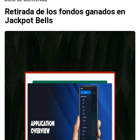
Retirada de los fondos ganados en
Jackpot Bells