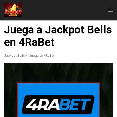
Juega a Jackpot Bells
en 4RaBet
Jackpot Bells
Juega en 4RaBet
¿Dónde jugar a Jackpot Bells?