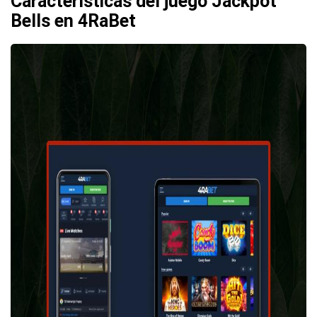
Características del juego Jackpot
Bells en 4RaBet