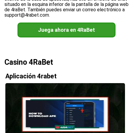
situado en la esquina inferior de la pantalla de la página web
de 4raBet. También puedes enviar un correo electrónico a
support@4rabet.com.
Juega ahora en 4RaBet
Casino 4RaBet
Aplicación 4rabet