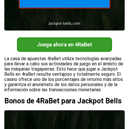
Juega ahora en 4RaBet
La casa de apuestas 4raBet utiliza tecnologías avanzadas
para llevar a cabo sus actividades de juego en el ámbito de
las máquinas tragaperras. Esto hace que jugar a Jackpot
Bells en 4raBet resulte ventajoso y totalmente seguro. El
casino ofrece uno de los porcentajes de retorno más altos
y garantiza el anonimato de los datos personales y de la
información sobre las transacciones monetarias.
Bonos de 4RaBet para Jackpot Bells