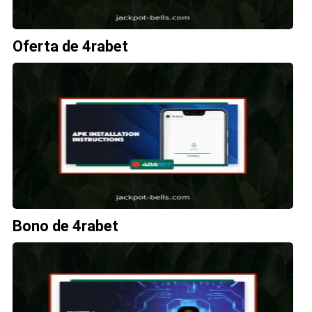
Oferta de 4rabet
Bono de 4rabet