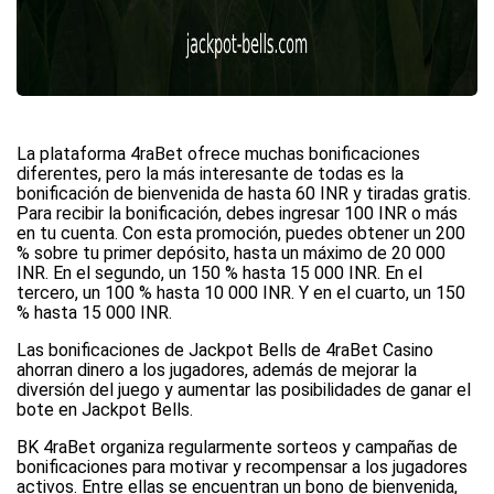
La plataforma 4raBet ofrece muchas bonificaciones
diferentes, pero la más interesante de todas es la
bonificación de bienvenida de hasta 60 INR y tiradas gratis.
Para recibir la bonificación, debes ingresar 100 INR o más
en tu cuenta. Con esta promoción, puedes obtener un 200
% sobre tu primer depósito, hasta un máximo de 20 000
INR. En el segundo, un 150 % hasta 15 000 INR. En el
tercero, un 100 % hasta 10 000 INR. Y en el cuarto, un 150
% hasta 15 000 INR.
Las bonificaciones de Jackpot Bells de 4raBet Casino
ahorran dinero a los jugadores, además de mejorar la
diversión del juego y aumentar las posibilidades de ganar el
bote en Jackpot Bells.
BK 4raBet organiza regularmente sorteos y campañas de
bonificaciones para motivar y recompensar a los jugadores
activos. Entre ellas se encuentran un bono de bienvenida,