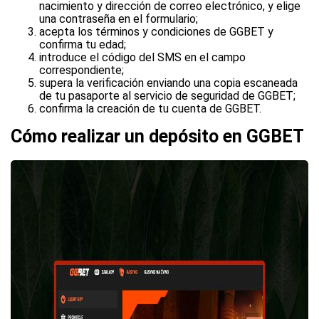
nacimiento y dirección de correo electrónico, y elige
una contraseña en el formulario;
acepta los términos y condiciones de GGBET y
confirma tu edad;
introduce el código del SMS en el campo
correspondiente;
supera la verificación enviando una copia escaneada
de tu pasaporte al servicio de seguridad de GGBET;
confirma la creación de tu cuenta de GGBET.
Cómo realizar un depósito en GGBET