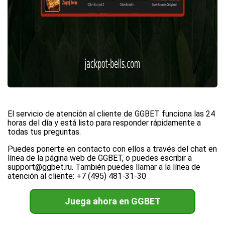
El servicio de atención al cliente de GGBET funciona las 24
horas del día y está listo para responder rápidamente a
todas tus preguntas.
Puedes ponerte en contacto con ellos a través del chat en
línea de la página web de GGBET, o puedes escribir a
support@ggbet.ru. También puedes llamar a la línea de
atención al cliente: +7 (495) 481-31-30
Juega ahora en GGBET