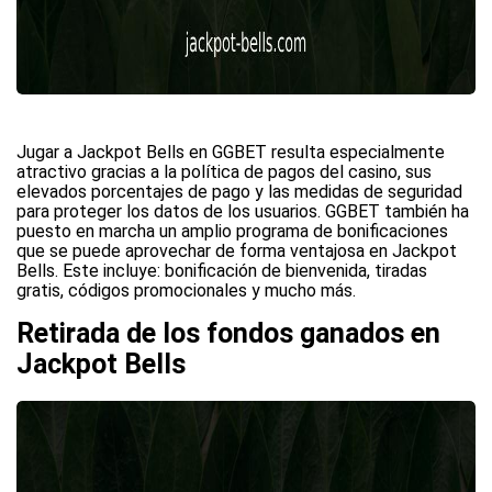
Jugar a Jackpot Bells en GGBET resulta especialmente
atractivo gracias a la política de pagos del casino, sus
elevados porcentajes de pago y las medidas de seguridad
para proteger los datos de los usuarios. GGBET también ha
puesto en marcha un amplio programa de bonificaciones
que se puede aprovechar de forma ventajosa en Jackpot
Bells. Este incluye: bonificación de bienvenida, tiradas
gratis, códigos promocionales y mucho más.
Retirada de los fondos ganados en
Jackpot Bells