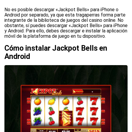
No es posible descargar «Jackpot Bells» para iPhone o
Android por separado, ya que esta tragaperras forma parte
integrante de la biblioteca de juegos del casino online. No
obstante, sí puedes descargar «Jackpot Bells» para iPhone
y Android. Para ello, debes descargar e instalar la aplicación
móvil de la plataforma de juego en tu dispositivo.
Cómo instalar Jackpot Bells en
Android