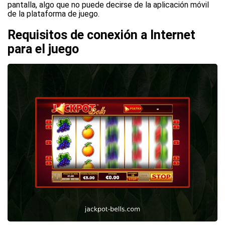
pantalla, algo que no puede decirse de la aplicación móvil
de la plataforma de juego.
Requisitos de conexión a Internet
para el juego