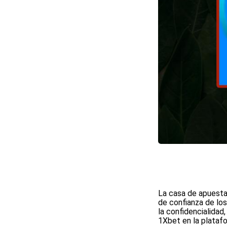
La casa de apuesta
de confianza de los
la confidencialidad
1Xbet en la platafo