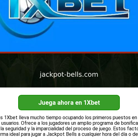
Juega ahora en 1Xbet
s 1Xbet lleva mucho tiempo ocupando los primeros puestos en l
 usuarios. Ofrece a los jugadores un amplio programa de bonifica
, la seguridad y la imparcialidad del proceso de juego. Estos fac
rma ideal para jugar a Jackpot Bells a cualquier hora del día o de