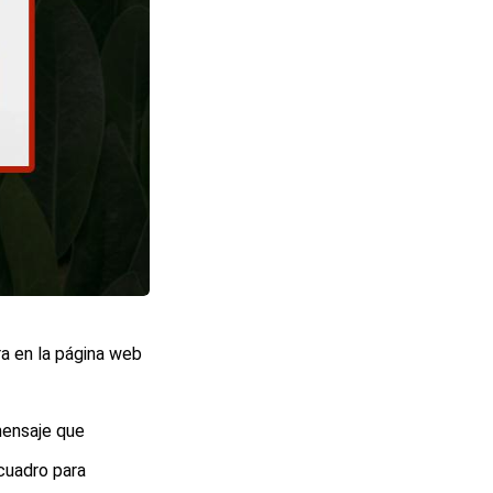
ra en la página web
mensaje que
cuadro para