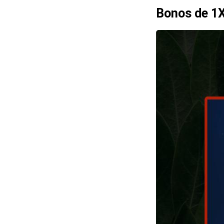
Bonos de 1X