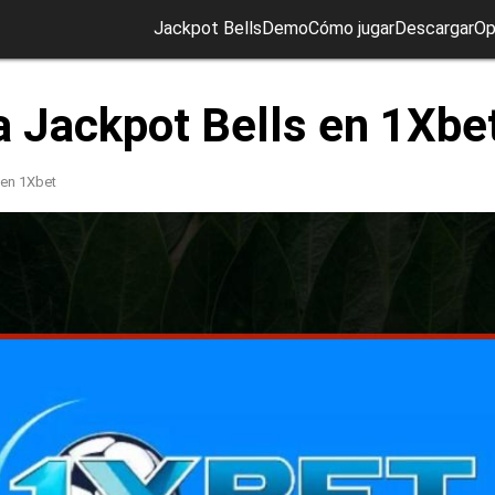
Jackpot Bells
Demo
Cómo jugar
Descargar
Op
a Jackpot Bells en 1Xbe
en 1Xbet