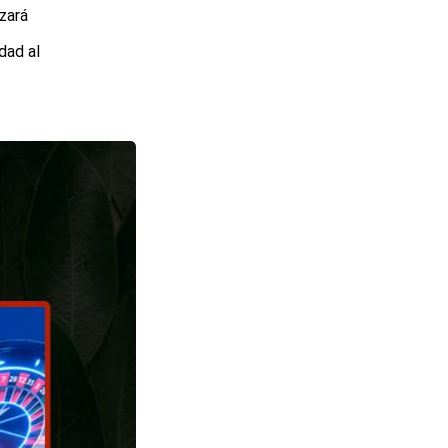
izará
dad al