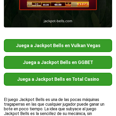
Juega a Jackpot Bells en Vulkan Vegas
Juega a Jackpot Bells en GGBET
Juega a Jackpot Bells en Total Casino
El juego Jackpot Bells es una de las pocas máquinas
tragaperras en las que cualquier jugador puede ganar un
bote en poco tiempo. La idea que subyace al juego
Jackpot Bells es la sencillez de su mecánica, sin