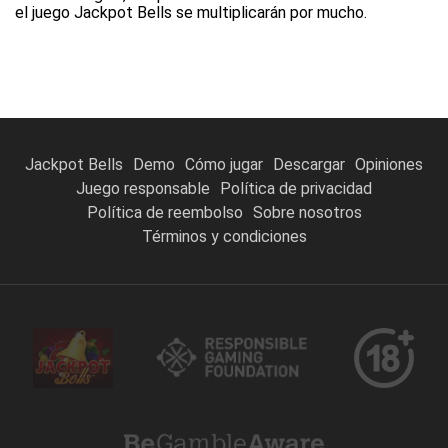
el juego Jackpot Bells se multiplicarán por mucho.
Jackpot Bells
Demo
Cómo jugar
Descargar
Opiniones
Juego responsable
Política de privacidad
Política de reembolso
Sobre nosotros
Términos y condiciones