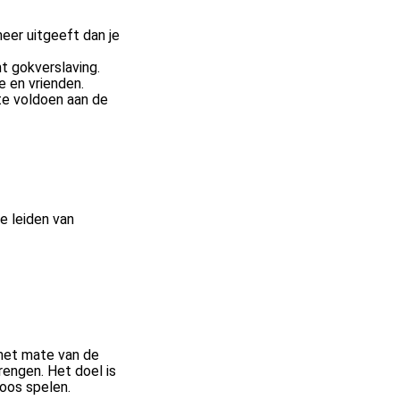
meer uitgeeft dan je
t gokverslaving.
ie en vrienden.
te voldoen aan de
e leiden van
met mate van de
rengen. Het doel is
oos spelen.