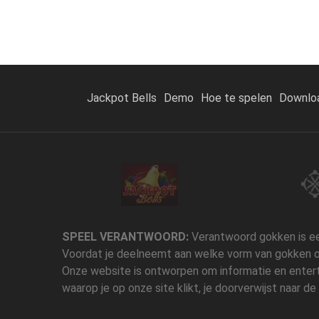
Jackpot Bells
Demo
Hoe te spelen
Downlo
SPEEL VERANTWOORD:
Verantwoord gokken is een 
Voordat je deelneemt aan welke vorm van gokken of 
Onze website is ontworpen om informatie en enterta
waarop je op onze site klikt, je doorverwijst naar