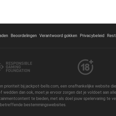
aden
Beoordelingen
Verantwoord gokken
Privacybeleid
Rest
prioriteit bij jackpot-bells.com, een onafhankelijke website die 
wedden dan ook, moet je ervoor zorgen dat je voldoet aan alle 
inmentcontent te bieden, met als doel jouw spelervaring te ver
 de betreffende bestemmingswebsites.