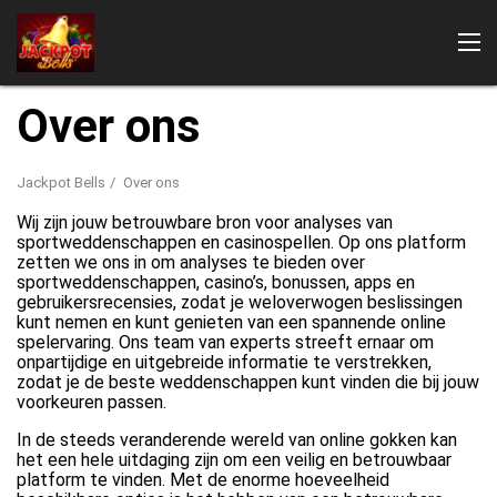
Over ons
Jackpot Bells
Over ons
Wij zijn jouw betrouwbare bron voor analyses van
sportweddenschappen en casinospellen. Op ons platform
zetten we ons in om analyses te bieden over
sportweddenschappen, casino’s, bonussen, apps en
gebruikersrecensies, zodat je weloverwogen beslissingen
Waar Jackpot Bells spelen?
kunt nemen en kunt genieten van een spannende online
spelervaring. Ons team van experts streeft ernaar om
onpartijdige en uitgebreide informatie te verstrekken,
zodat je de beste weddenschappen kunt vinden die bij jouw
voorkeuren passen.
In de steeds veranderende wereld van online gokken kan
het een hele uitdaging zijn om een veilig en betrouwbaar
platform te vinden. Met de enorme hoeveelheid