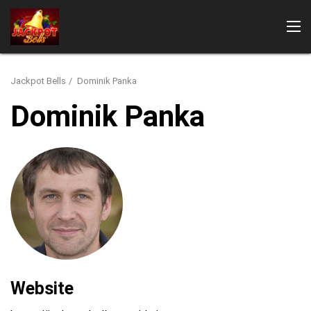
Jackpot Bells
Dominik Panka
Dominik Panka
Wo kann man Jackpot Bells spielen?
Website