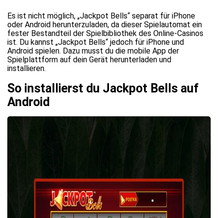
Es ist nicht möglich, „Jackpot Bells“ separat für iPhone
oder Android herunterzuladen, da dieser Spielautomat ein
fester Bestandteil der Spielbibliothek des Online-Casinos
ist. Du kannst „Jackpot Bells“ jedoch für iPhone und
Android spielen. Dazu musst du die mobile App der
Spielplattform auf dein Gerät herunterladen und
installieren.
So installierst du Jackpot Bells auf
Android