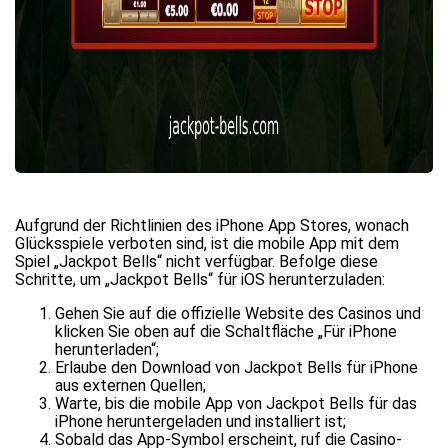
Aufgrund der Richtlinien des iPhone App Stores, wonach
Glücksspiele verboten sind, ist die mobile App mit dem
Spiel „Jackpot Bells“ nicht verfügbar. Befolge diese
Schritte, um „Jackpot Bells“ für iOS herunterzuladen:
Gehen Sie auf die offizielle Website des Casinos und
klicken Sie oben auf die Schaltfläche „Für iPhone
herunterladen“;
Erlaube den Download von Jackpot Bells für iPhone
aus externen Quellen;
Warte, bis die mobile App von Jackpot Bells für das
iPhone heruntergeladen und installiert ist;
Sobald das App-Symbol erscheint, ruf die Casino-