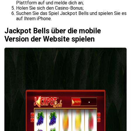
Plattform auf und melde dich an;
Holen Sie sich den Casino-Bonus;
Suchen Sie das Spiel Jackpot Bells und spielen Sie es
auf Ihrem iPhone.
Jackpot Bells über die mobile
Version der Website spielen