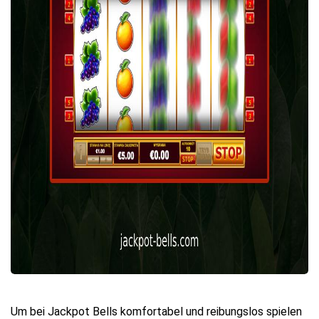
Um bei Jackpot Bells komfortabel und reibungslos spielen