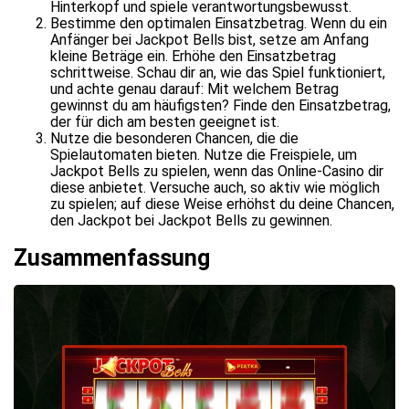
Hinterkopf und spiele verantwortungsbewusst.
Bestimme den optimalen Einsatzbetrag. Wenn du ein
Anfänger bei Jackpot Bells bist, setze am Anfang
kleine Beträge ein. Erhöhe den Einsatzbetrag
schrittweise. Schau dir an, wie das Spiel funktioniert,
und achte genau darauf: Mit welchem Betrag
gewinnst du am häufigsten? Finde den Einsatzbetrag,
der für dich am besten geeignet ist.
Nutze die besonderen Chancen, die die
Spielautomaten bieten. Nutze die Freispiele, um
Jackpot Bells zu spielen, wenn das Online-Casino dir
diese anbietet. Versuche auch, so aktiv wie möglich
zu spielen; auf diese Weise erhöhst du deine Chancen,
den Jackpot bei Jackpot Bells zu gewinnen.
Zusammenfassung