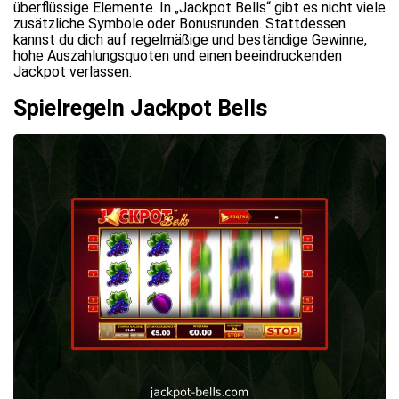
überflüssige Elemente. In „Jackpot Bells“ gibt es nicht viele
zusätzliche Symbole oder Bonusrunden. Stattdessen
kannst du dich auf regelmäßige und beständige Gewinne,
hohe Auszahlungsquoten und einen beeindruckenden
Jackpot verlassen.
Spielregeln Jackpot Bells