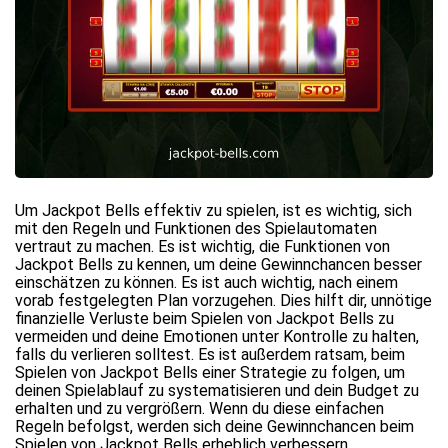
Um Jackpot Bells effektiv zu spielen, ist es wichtig, sich
mit den Regeln und Funktionen des Spielautomaten
vertraut zu machen. Es ist wichtig, die Funktionen von
Jackpot Bells zu kennen, um deine Gewinnchancen besser
einschätzen zu können. Es ist auch wichtig, nach einem
vorab festgelegten Plan vorzugehen. Dies hilft dir, unnötige
finanzielle Verluste beim Spielen von Jackpot Bells zu
vermeiden und deine Emotionen unter Kontrolle zu halten,
falls du verlieren solltest. Es ist außerdem ratsam, beim
Spielen von Jackpot Bells einer Strategie zu folgen, um
deinen Spielablauf zu systematisieren und dein Budget zu
erhalten und zu vergrößern. Wenn du diese einfachen
Regeln befolgst, werden sich deine Gewinnchancen beim
Spielen von Jackpot Bells erheblich verbessern.