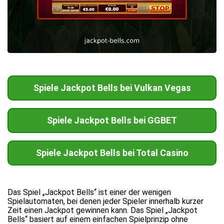
Spiele Jackpot Bells bei Vulkan Vegas
Spiele Jackpot Bells bei GGBET
Spiele Jackpot Bells bei Total Casino
Das Spiel „Jackpot Bells“ ist einer der wenigen
Spielautomaten, bei denen jeder Spieler innerhalb kurzer
Zeit einen Jackpot gewinnen kann. Das Spiel „Jackpot
Bells“ basiert auf einem einfachen Spielprinzip ohne