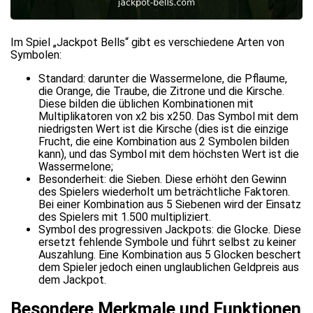
Im Spiel „Jackpot Bells“ gibt es verschiedene Arten von
Symbolen:
Standard: darunter die Wassermelone, die Pflaume,
die Orange, die Traube, die Zitrone und die Kirsche.
Diese bilden die üblichen Kombinationen mit
Multiplikatoren von x2 bis x250. Das Symbol mit dem
niedrigsten Wert ist die Kirsche (dies ist die einzige
Frucht, die eine Kombination aus 2 Symbolen bilden
kann), und das Symbol mit dem höchsten Wert ist die
Wassermelone;
Besonderheit: die Sieben. Diese erhöht den Gewinn
des Spielers wiederholt um beträchtliche Faktoren.
Bei einer Kombination aus 5 Siebenen wird der Einsatz
des Spielers mit 1.500 multipliziert.
Symbol des progressiven Jackpots: die Glocke. Diese
ersetzt fehlende Symbole und führt selbst zu keiner
Auszahlung. Eine Kombination aus 5 Glocken beschert
dem Spieler jedoch einen unglaublichen Geldpreis aus
dem Jackpot.
Besondere Merkmale und Funktionen