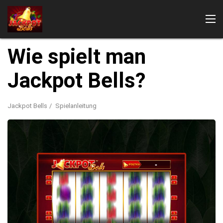
Wie spielt man
Jackpot Bells?
Jackpot Bells
Spielanleitung
Wo kann man Jackpot Bells spielen?