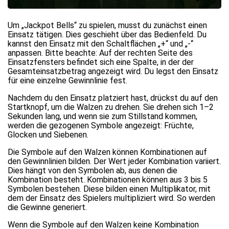
Um „Jackpot Bells“ zu spielen, musst du zunächst einen
Einsatz tätigen. Dies geschieht über das Bedienfeld. Du
kannst den Einsatz mit den Schaltflächen „+“ und „-“
anpassen. Bitte beachte: Auf der rechten Seite des
Einsatzfensters befindet sich eine Spalte, in der der
Gesamteinsatzbetrag angezeigt wird. Du legst den Einsatz
für eine einzelne Gewinnlinie fest.
Nachdem du den Einsatz platziert hast, drückst du auf den
Startknopf, um die Walzen zu drehen. Sie drehen sich 1–2
Sekunden lang, und wenn sie zum Stillstand kommen,
werden die gezogenen Symbole angezeigt: Früchte,
Glocken und Siebenen.
Die Symbole auf den Walzen können Kombinationen auf
den Gewinnlinien bilden. Der Wert jeder Kombination variiert.
Dies hängt von den Symbolen ab, aus denen die
Kombination besteht. Kombinationen können aus 3 bis 5
Symbolen bestehen. Diese bilden einen Multiplikator, mit
dem der Einsatz des Spielers multipliziert wird. So werden
die Gewinne generiert.
Wenn die Symbole auf den Walzen keine Kombination