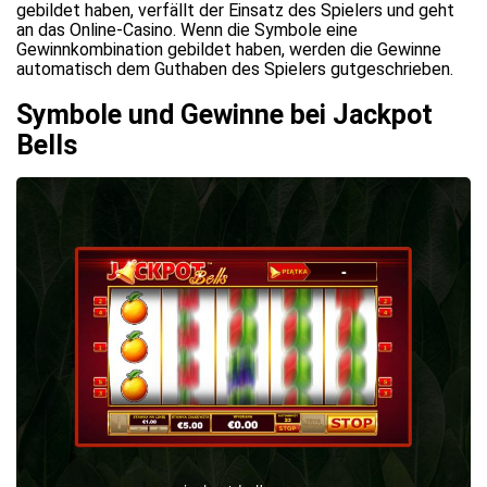
gebildet haben, verfällt der Einsatz des Spielers und geht
an das Online-Casino. Wenn die Symbole eine
Gewinnkombination gebildet haben, werden die Gewinne
automatisch dem Guthaben des Spielers gutgeschrieben.
Symbole und Gewinne bei Jackpot
Bells