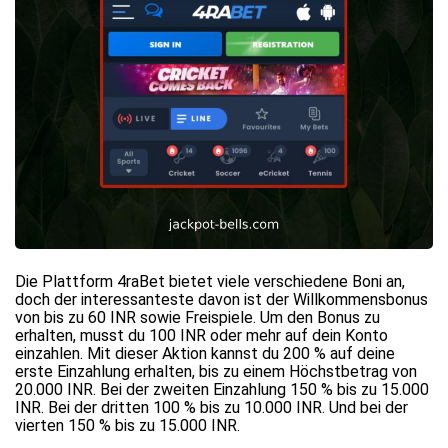
Die Plattform 4raBet bietet viele verschiedene Boni an,
doch der interessanteste davon ist der Willkommensbonus
von bis zu 60 INR sowie Freispiele. Um den Bonus zu
erhalten, musst du 100 INR oder mehr auf dein Konto
einzahlen. Mit dieser Aktion kannst du 200 % auf deine
erste Einzahlung erhalten, bis zu einem Höchstbetrag von
20.000 INR. Bei der zweiten Einzahlung 150 % bis zu 15.000
INR. Bei der dritten 100 % bis zu 10.000 INR. Und bei der
vierten 150 % bis zu 15.000 INR.