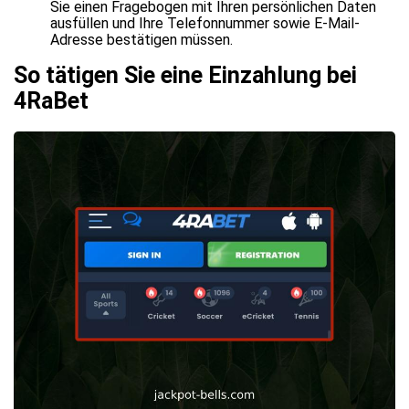
Sie einen Fragebogen mit Ihren persönlichen Daten
ausfüllen und Ihre Telefonnummer sowie E-Mail-
Adresse bestätigen müssen.
So tätigen Sie eine Einzahlung bei
4RaBet