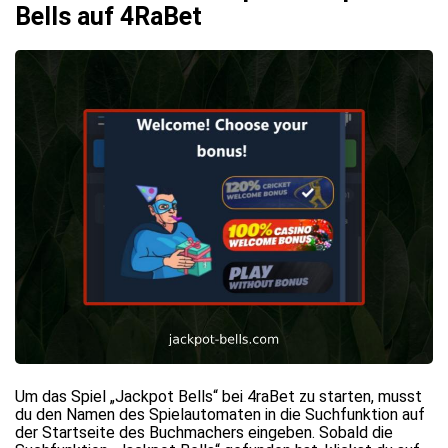
Bells auf 4RaBet
Um das Spiel „Jackpot Bells“ bei 4raBet zu starten, musst
du den Namen des Spielautomaten in die Suchfunktion auf
der Startseite des Buchmachers eingeben. Sobald die