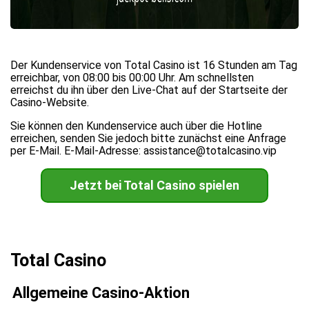
Der Kundenservice von Total Casino ist 16 Stunden am Tag
erreichbar, von 08:00 bis 00:00 Uhr. Am schnellsten
erreichst du ihn über den Live-Chat auf der Startseite der
Casino-Website.
Sie können den Kundenservice auch über die Hotline
erreichen, senden Sie jedoch bitte zunächst eine Anfrage
per E-Mail. E-Mail-Adresse: assistance@totalcasino.vip
Jetzt bei Total Casino spielen
Total Casino
Allgemeine Casino-Aktion