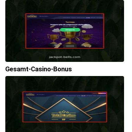
Gesamt-Casino-Bonus