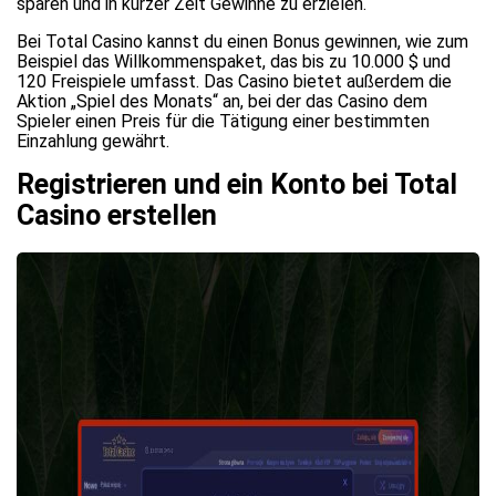
sparen und in kurzer Zeit Gewinne zu erzielen.
Bei Total Casino kannst du einen Bonus gewinnen, wie zum
Beispiel das Willkommenspaket, das bis zu 10.000 $ und
120 Freispiele umfasst. Das Casino bietet außerdem die
Aktion „Spiel des Monats“ an, bei der das Casino dem
Spieler einen Preis für die Tätigung einer bestimmten
Einzahlung gewährt.
Registrieren und ein Konto bei Total
Casino erstellen