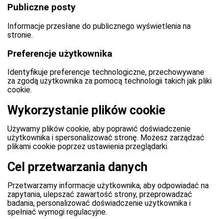
Publiczne posty
Informacje przesłane do publicznego wyświetlenia na
stronie.
Preferencje użytkownika
Identyfikuje preferencje technologiczne, przechowywane
za zgodą użytkownika za pomocą technologii takich jak pliki
cookie.
Wykorzystanie plików cookie
Używamy plików cookie, aby poprawić doświadczenie
użytkownika i spersonalizować stronę. Możesz zarządzać
plikami cookie poprzez ustawienia przeglądarki.
Cel przetwarzania danych
Przetwarzamy informacje użytkownika, aby odpowiadać na
zapytania, ulepszać zawartość strony, przeprowadzać
badania, personalizować doświadczenie użytkownika i
spełniać wymogi regulacyjne.