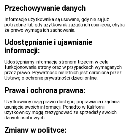
Przechowywanie danych
Informacje użytkownika są usuwane, gdy nie są już
potrzebne lub gdy użytkownik zażąda ich usunięcia, chyba
że prawo wymaga ich zachowania.
Udostępnianie i ujawnianie
informacji:
Udostępniamy informacje stronom trzecim w celu
funkcjonowania strony oraz w przypadkach wymaganych
przez prawo. Prywatność nieletnich jest chroniona przez
Ustawę o ochronie prywatności dzieci online.
Prawa i ochrona prawna:
Użytkownicy mają prawo dostępu, poprawiania i żądania
usunięcia swoich informacji. Ponadto w Kalifornii
użytkownicy mogą zrezygnować ze sprzedaży swoich
danych osobowych.
Zmiany w polityce: