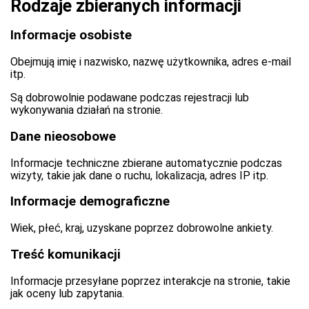
Rodzaje zbieranych informacji
Informacje osobiste
Obejmują imię i nazwisko, nazwę użytkownika, adres e-mail
itp.
Są dobrowolnie podawane podczas rejestracji lub
wykonywania działań na stronie.
Dane nieosobowe
Informacje techniczne zbierane automatycznie podczas
wizyty, takie jak dane o ruchu, lokalizacja, adres IP itp.
Informacje demograficzne
Wiek, płeć, kraj, uzyskane poprzez dobrowolne ankiety.
Treść komunikacji
Informacje przesyłane poprzez interakcje na stronie, takie
jak oceny lub zapytania.